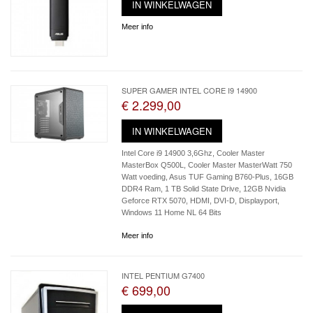
IN WINKELWAGEN
Meer info
SUPER GAMER INTEL CORE I9 14900
€ 2.299,00
IN WINKELWAGEN
Intel Core i9 14900 3,6Ghz, Cooler Master
MasterBox Q500L, Cooler Master MasterWatt 750
Watt voeding, Asus TUF Gaming B760-Plus, 16GB
DDR4 Ram, 1 TB Solid State Drive, 12GB Nvidia
Geforce RTX 5070, HDMI, DVI-D, Displayport,
Windows 11 Home NL 64 Bits
Meer info
INTEL PENTIUM G7400
€ 699,00