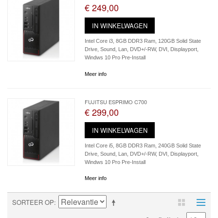
€ 249,00
IN WINKELWAGEN
Intel Core i3, 8GB DDR3 Ram, 120GB Solid State
Drive, Sound, Lan, DVD+/-RW, DVI, Displayport,
Windws 10 Pro Pre-Install
Meer info
FUJITSU ESPRIMO C700
€ 299,00
IN WINKELWAGEN
Intel Core i5, 8GB DDR3 Ram, 240GB Solid State
Drive, Sound, Lan, DVD+/-RW, DVI, Displayport,
Windws 10 Pro Pre-Install
Meer info
SORTEER OP