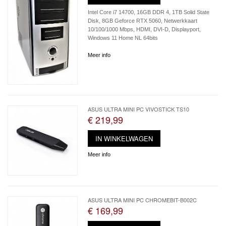
Intel Core i7 14700, 16GB DDR 4, 1TB Solid State
Disk, 8GB Geforce RTX 5060, Netwerkkaart
10/100/1000 Mbps, HDMI, DVI-D, Displayport,
Windows 11 Home NL 64bits
Meer info
ASUS ULTRA MINI PC VIVOSTICK TS10
€ 219,99
IN WINKELWAGEN
Meer info
ASUS ULTRA MINI PC CHROMEBIT-B002C
€ 169,99