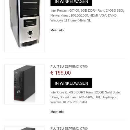
IN WINKELWAGEN
Intel Pentium G7400, 8GB DDR4 Ram, 240GB SSD,
Netwerkkaart 10/100/1000, HDMI, VGA, DVI-D,
Windows 11 Home 64bits NL
Meer info
FUJITSU ESPRIMO C700
€ 199,00
IN WINKELWAGEN
Intel Core i3, 4GB DDR3 Ram, 120GB Solid State
Drive, Sound, Lan, DVD+/-RW, DVI, Displayport,
Windws 10 Pro Pre-Install
Meer info
FUJITSU ESPRIMO C700