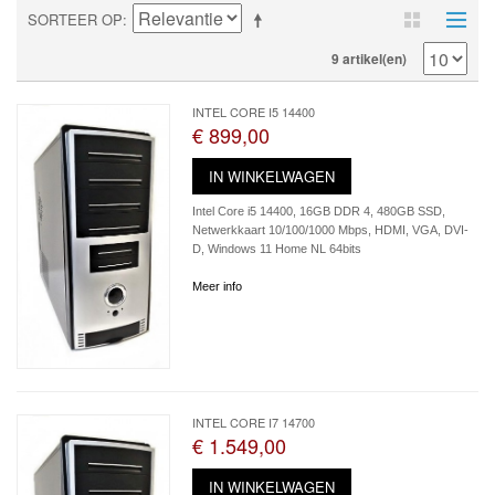
SORTEER OP
9 artikel(en)
INTEL CORE I5 14400
€ 899,00
IN WINKELWAGEN
Intel Core i5 14400, 16GB DDR 4, 480GB SSD,
Netwerkkaart 10/100/1000 Mbps, HDMI, VGA, DVI-
D, Windows 11 Home NL 64bits
Meer info
INTEL CORE I7 14700
€ 1.549,00
IN WINKELWAGEN