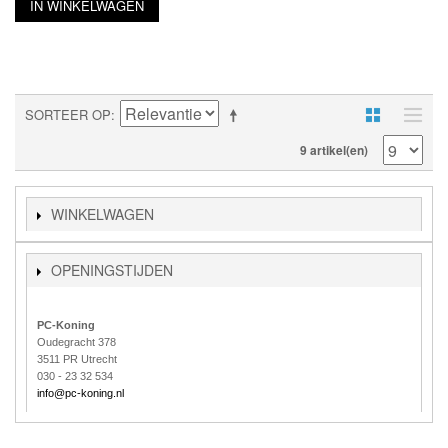
IN WINKELWAGEN
SORTEER OP
9 artikel(en)
WINKELWAGEN
OPENINGSTIJDEN
PC-Koning
Oudegracht 378
3511 PR Utrecht
030 - 23 32 534
info@pc-koning.nl