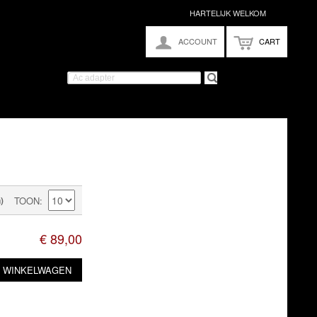
HARTELIJK WELKOM
ACCOUNT
CART
)
TOON
€ 89,00
N WINKELWAGEN