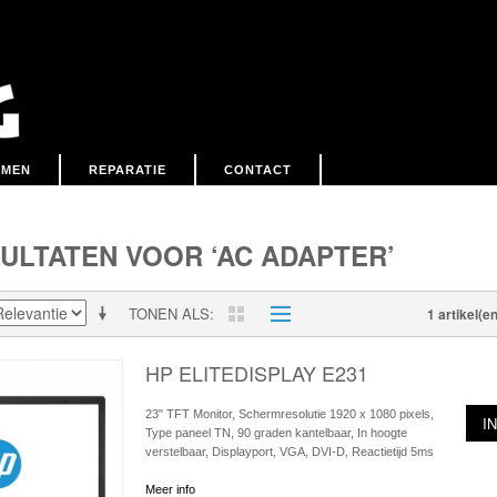
EMEN
REPARATIE
CONTACT
ULTATEN VOOR ‘AC ADAPTER’
TONEN ALS
1 artikel(en
HP ELITEDISPLAY E231
23" TFT Monitor, Schermresolutie 1920 x 1080 pixels,
I
Type paneel TN, 90 graden kantelbaar, In hoogte
verstelbaar, Displayport, VGA, DVI-D, Reactietijd 5ms
Meer info