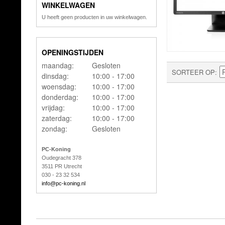
WINKELWAGEN
U heeft geen producten in uw winkelwagen.
OPENINGSTIJDEN
maandag:
Gesloten
SORTEER OP
dinsdag:
10:00 - 17:00
woensdag:
10:00 - 17:00
donderdag:
10:00 - 17:00
vrijdag:
10:00 - 17:00
zaterdag:
10:00 - 17:00
zondag:
Gesloten
PC-Koning
Oudegracht 378
3511 PR Utrecht
030 - 23 32 534
info@pc-koning.nl