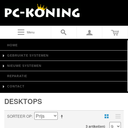
Menu
HOME
GEBRUIKTE SYSTEMEN
NIEUWE SYSTEMEN
REPARATIE
CONTACT
DESKTOPS
SORTEER OP
3 artikel(en)