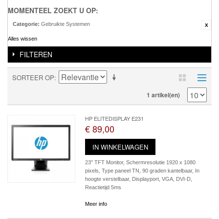
MOMENTEEL ZOEKT U OP:
Categorie:
Gebruikte Systemen
Alles wissen
FILTEREN
SORTEER OP
1 artikel(en)
HP ELITEDISPLAY E231
€ 89,00
IN WINKELWAGEN
23" TFT Monitor, Schermresolutie 1920 x 1080
pixels, Type paneel TN, 90 graden kantelbaar, In
hoogte verstelbaar, Displayport, VGA, DVI-D,
Reactietijd 5ms
Meer info