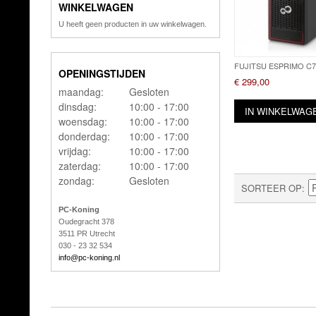
WINKELWAGEN
U heeft geen producten in uw winkelwagen.
FUJITSU ESPRIMO C7
OPENINGSTIJDEN
€ 299,00
maandag:
Gesloten
dinsdag:
10:00 - 17:00
IN WINKELWAG
woensdag:
10:00 - 17:00
donderdag:
10:00 - 17:00
vrijdag:
10:00 - 17:00
zaterdag:
10:00 - 17:00
zondag:
Gesloten
SORTEER OP
PC-Koning
Oudegracht 378
3511 PR Utrecht
030 - 23 32 534
info@pc-koning.nl