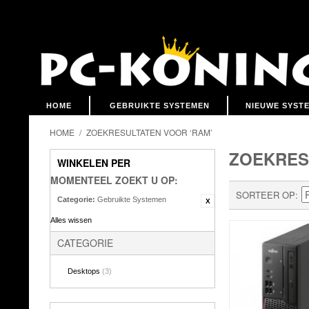
HOME
GEBRUIKTE SYSTEMEN
NIEUWE SYST
HOME
/
ZOEKRESULTATEN VOOR ‘RAM’
ZOEKRES
WINKELEN PER
MOMENTEEL ZOEKT U OP:
SORTEER OP
Categorie:
Gebruikte Systemen
Alles wissen
CATEGORIE
Desktops
(3)