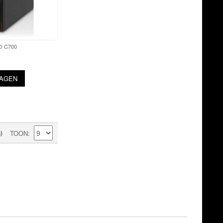
O C700
WAGEN
)
TOON