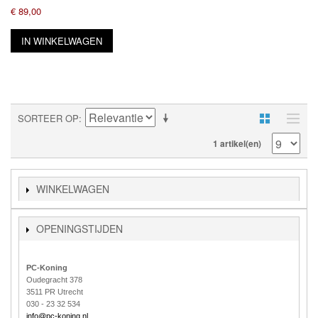
€ 89,00
IN WINKELWAGEN
SORTEER OP
1 artikel(en)
WINKELWAGEN
OPENINGSTIJDEN
PC-Koning
Oudegracht 378
3511 PR Utrecht
030 - 23 32 534
info@pc-koning.nl