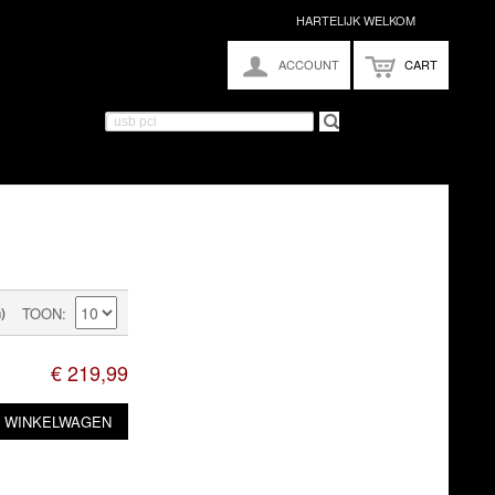
HARTELIJK WELKOM
ACCOUNT
CART
)
TOON
€ 219,99
N WINKELWAGEN