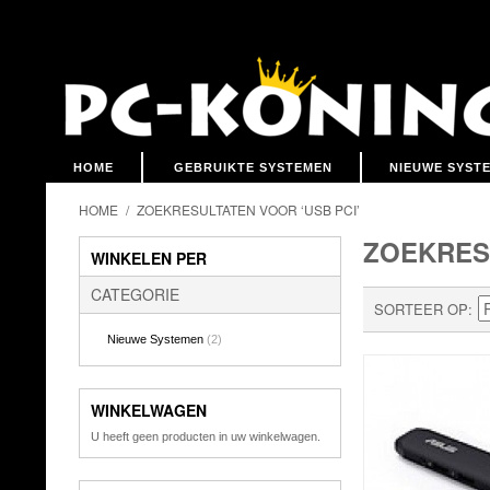
HOME
GEBRUIKTE SYSTEMEN
NIEUWE SYST
HOME
/
ZOEKRESULTATEN VOOR ‘USB PCI’
ZOEKRESU
WINKELEN PER
CATEGORIE
SORTEER OP
Nieuwe Systemen
(2)
WINKELWAGEN
U heeft geen producten in uw winkelwagen.