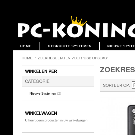
HOME
GEBRUIKTE SYSTEMEN
NIEUWE SYST
HOME
/
ZOEKRESULTATEN VOOR ‘USB OPSLAG’
ZOEKRES
WINKELEN PER
CATEGORIE
SORTEER OP
Nieuwe Systemen
(2)
WINKELWAGEN
U heeft geen producten in uw winkelwagen.