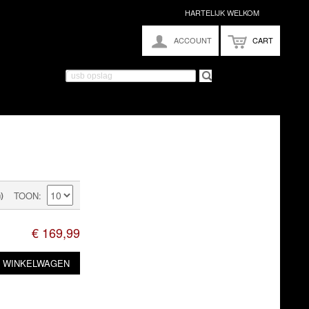
HARTELIJK WELKOM
ACCOUNT
CART
)
TOON
€ 169,99
N WINKELWAGEN