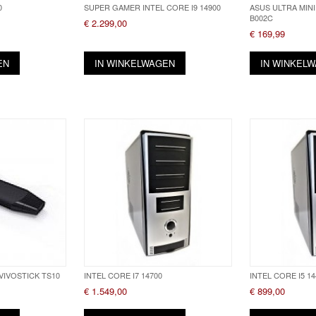
0
SUPER GAMER INTEL CORE I9 14900
ASUS ULTRA MIN
B002C
€ 2.299,00
€ 169,99
EN
IN WINKELWAGEN
IN WINKEL
VIVOSTICK TS10
INTEL CORE I7 14700
INTEL CORE I5 14
€ 1.549,00
€ 899,00