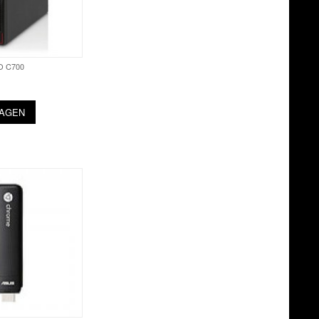
O C700
WAGEN