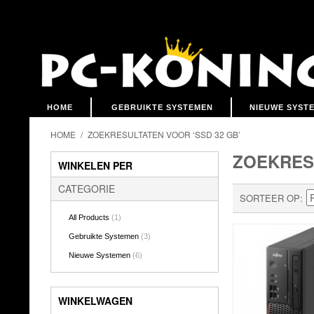
HOME
GEBRUIKTE SYSTEMEN
NIEUWE SYST
HOME
/
ZOEKRESULTATEN VOOR ‘SSD 32 GB’
ZOEKRESU
WINKELEN PER
CATEGORIE
SORTEER OP
All Products
(1)
Gebruikte Systemen
(3)
Nieuwe Systemen
(6)
WINKELWAGEN