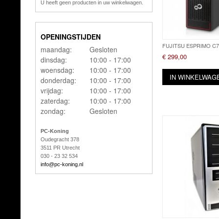
U heeft geen producten in uw winkelwagen.
OPENINGSTIJDEN
FUJITSU ESPRIMO C7
maandag:
Gesloten
€ 299,00
dinsdag:
10:00 - 17:00
woensdag:
10:00 - 17:00
IN WINKELWAG
donderdag:
10:00 - 17:00
vrijdag:
10:00 - 17:00
zaterdag:
10:00 - 17:00
zondag:
Gesloten
PC-Koning
Oudegracht 378
3511 PR Utrecht
030 - 23 32 534
info@pc-koning.nl