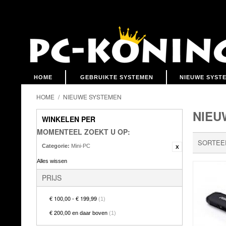
HOME
GEBRUIKTE SYSTEMEN
NIEUWE SYST
HOME
/
NIEUWE SYSTEMEN
NIEU
WINKELEN PER
MOMENTEEL ZOEKT U OP:
SORTEE
Categorie:
Mini-PC
Alles wissen
PRIJS
€ 100,00
€ 199,99
-
(1)
€ 200,00
en daar boven
(1)