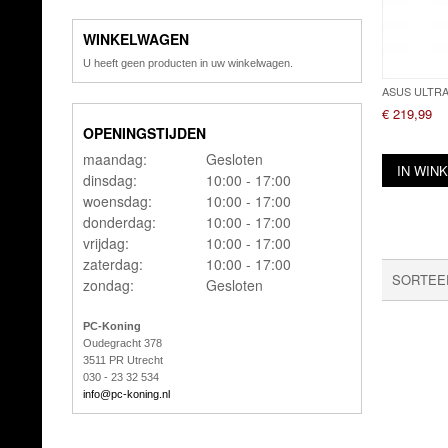
WINKELWAGEN
U heeft geen producten in uw winkelwagen.
ASUS ULTRA
€ 219,99
OPENINGSTIJDEN
maandag:
Gesloten
IN WIN
dinsdag:
10:00 - 17:00
woensdag:
10:00 - 17:00
donderdag:
10:00 - 17:00
vrijdag:
10:00 - 17:00
zaterdag:
10:00 - 17:00
SORTEE
zondag:
Gesloten
PC-Koning
Oudegracht 378
3511 PR Utrecht
030 - 23 32 534
info@pc-koning.nl