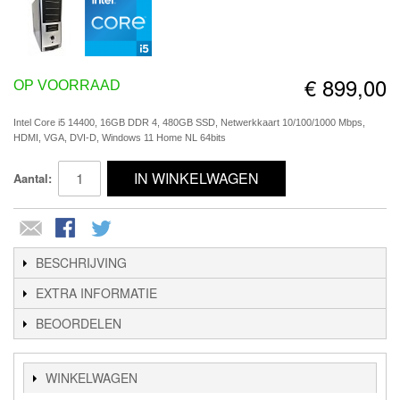
€ 899,00
OP VOORRAAD
Intel Core i5 14400, 16GB DDR 4, 480GB SSD, Netwerkkaart 10/100/1000 Mbps,
HDMI, VGA, DVI-D, Windows 11 Home NL 64bits
IN WINKELWAGEN
Aantal:
BESCHRIJVING
EXTRA INFORMATIE
BEOORDELEN
WINKELWAGEN