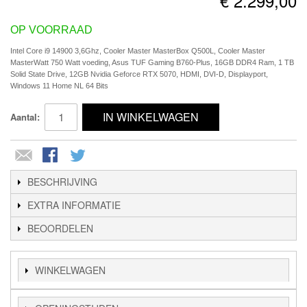
€ 2.299,00
OP VOORRAAD
Intel Core i9 14900 3,6Ghz, Cooler Master MasterBox Q500L, Cooler Master
MasterWatt 750 Watt voeding, Asus TUF Gaming B760-Plus, 16GB DDR4 Ram, 1 TB
Solid State Drive, 12GB Nvidia Geforce RTX 5070, HDMI, DVI-D, Displayport,
Windows 11 Home NL 64 Bits
IN WINKELWAGEN
Aantal:
BESCHRIJVING
EXTRA INFORMATIE
BEOORDELEN
WINKELWAGEN