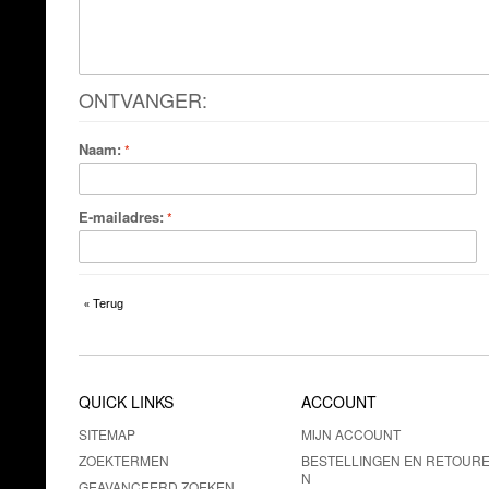
ONTVANGER:
Naam:
E-mailadres:
Terug
«
QUICK LINKS
ACCOUNT
SITEMAP
MIJN ACCOUNT
ZOEKTERMEN
BESTELLINGEN EN RETOUR
N
GEAVANCEERD ZOEKEN