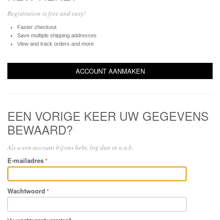
Registration is free and easy!
Faster checkout
Save multiple shipping addresses
View and track orders and more
ACCOUNT AANMAKEN
EEN VORIGE KEER UW GEGEVENS
BEWAARD?
Als u een account bij ons hebt, log dan in a.u.b.
E-mailadres
Wachtwoord