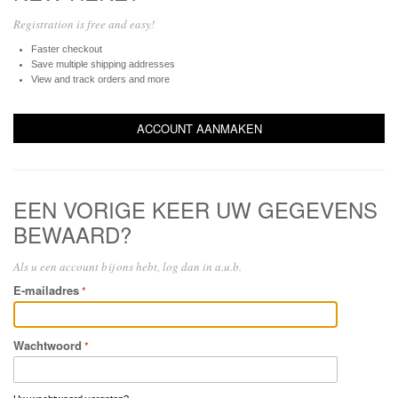
Registration is free and easy!
Faster checkout
Save multiple shipping addresses
View and track orders and more
ACCOUNT AANMAKEN
EEN VORIGE KEER UW GEGEVENS
BEWAARD?
Als u een account bij ons hebt, log dan in a.u.b.
E-mailadres
Wachtwoord