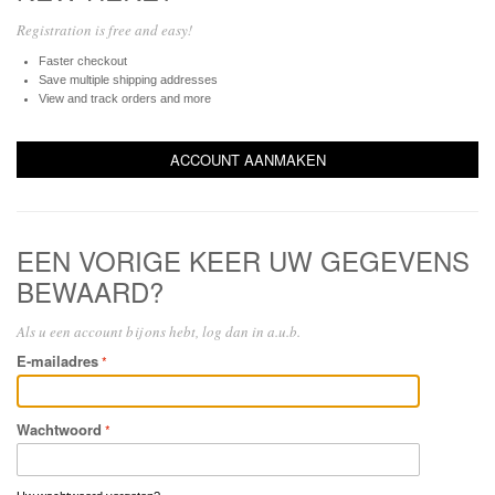
Registration is free and easy!
Faster checkout
Save multiple shipping addresses
View and track orders and more
ACCOUNT AANMAKEN
EEN VORIGE KEER UW GEGEVENS
BEWAARD?
Als u een account bij ons hebt, log dan in a.u.b.
E-mailadres
Wachtwoord