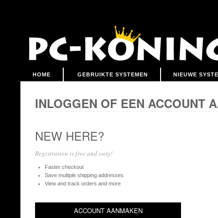
HOME
GEBRUIKTE SYSTEMEN
NIEUWE SYST
INLOGGEN OF EEN ACCOUNT 
NEW HERE?
Registration is free and easy!
Faster checkout
Save multiple shipping addresses
View and track orders and more
ACCOUNT AANMAKEN