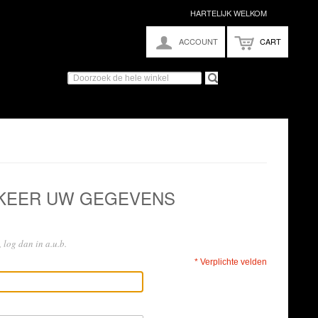
HARTELIJK WELKOM
ACCOUNT
CART
 KEER UW GEGEVENS
 log dan in a.u.b.
* Verplichte velden