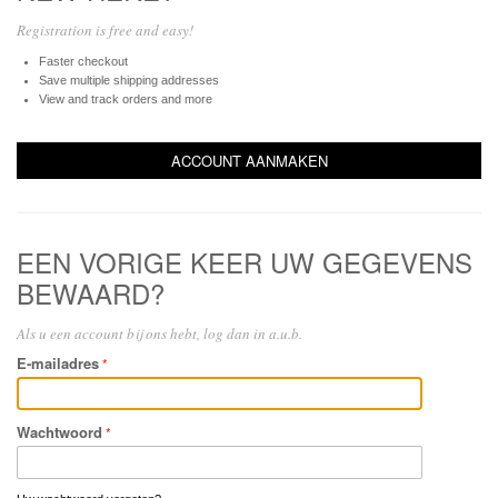
Registration is free and easy!
Faster checkout
Save multiple shipping addresses
View and track orders and more
ACCOUNT AANMAKEN
EEN VORIGE KEER UW GEGEVENS
BEWAARD?
Als u een account bij ons hebt, log dan in a.u.b.
E-mailadres
Wachtwoord