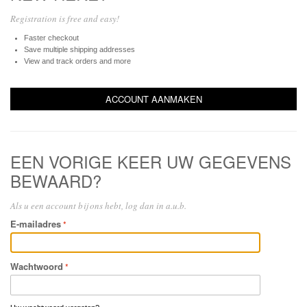
Registration is free and easy!
Faster checkout
Save multiple shipping addresses
View and track orders and more
ACCOUNT AANMAKEN
EEN VORIGE KEER UW GEGEVENS
BEWAARD?
Als u een account bij ons hebt, log dan in a.u.b.
E-mailadres
Wachtwoord