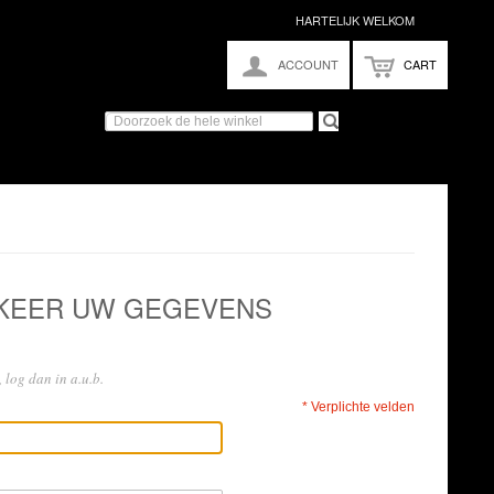
HARTELIJK WELKOM
ACCOUNT
CART
 KEER UW GEGEVENS
 log dan in a.u.b.
* Verplichte velden