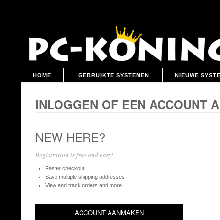
HOME
GEBRUIKTE SYSTEMEN
NIEUWE SYST
INLOGGEN OF EEN ACCOUNT 
NEW HERE?
Registration is free and easy!
Faster checkout
Save multiple shipping addresses
View and track orders and more
ACCOUNT AANMAKEN