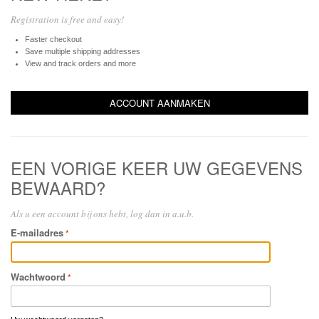
Registration is free and easy!
Faster checkout
Save multiple shipping addresses
View and track orders and more
ACCOUNT AANMAKEN
EEN VORIGE KEER UW GEGEVENS
BEWAARD?
Als u een account bij ons hebt, log dan in a.u.b.
E-mailadres
Wachtwoord