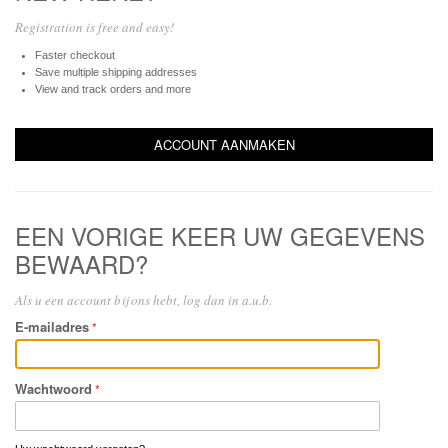
Registration is free and easy!
Faster checkout
Save multiple shipping addresses
View and track orders and more
ACCOUNT AANMAKEN
EEN VORIGE KEER UW GEGEVENS
BEWAARD?
Als u een account bij ons hebt, log dan in a.u.b.
E-mailadres
Wachtwoord