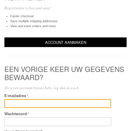
Registration is free and easy!
Faster checkout
Save multiple shipping addresses
View and track orders and more
ACCOUNT AANMAKEN
EEN VORIGE KEER UW GEGEVENS
BEWAARD?
Als u een account bij ons hebt, log dan in a.u.b.
E-mailadres
Wachtwoord