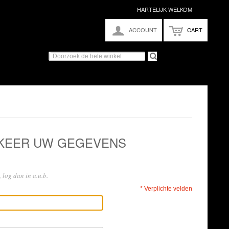
HARTELIJK WELKOM
ACCOUNT
CART
 KEER UW GEGEVENS
 log dan in a.u.b.
* Verplichte velden