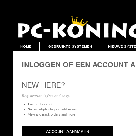
HOME
GEBRUIKTE SYSTEMEN
NIEUWE SYST
INLOGGEN OF EEN ACCOUNT 
NEW HERE?
Registration is free and easy!
Faster checkout
Save multiple shipping addresses
View and track orders and more
ACCOUNT AANMAKEN