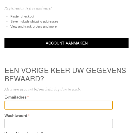
Registration is free and easy!
Faster checkout
Save multiple shipping addresses
View and track orders and more
ACCOUNT AANMAKEN
EEN VORIGE KEER UW GEGEVENS
BEWAARD?
Als u een account bij ons hebt, log dan in a.u.b.
E-mailadres
Wachtwoord