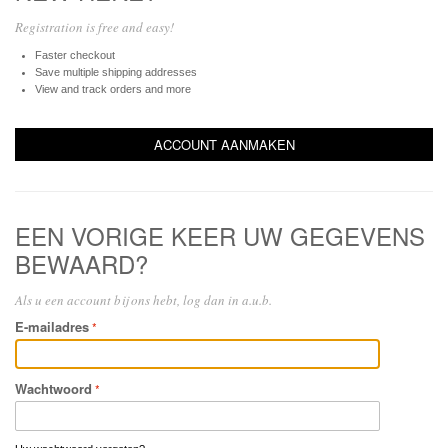
Registration is free and easy!
Faster checkout
Save multiple shipping addresses
View and track orders and more
ACCOUNT AANMAKEN
EEN VORIGE KEER UW GEGEVENS
BEWAARD?
Als u een account bij ons hebt, log dan in a.u.b.
E-mailadres
Wachtwoord