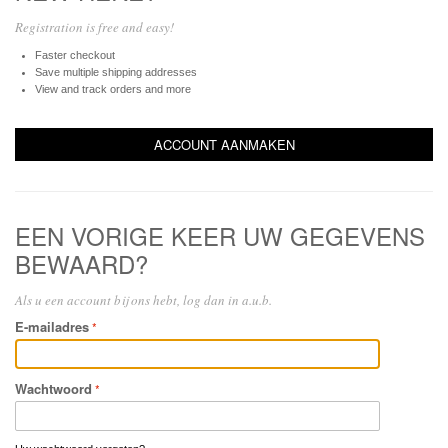
Registration is free and easy!
Faster checkout
Save multiple shipping addresses
View and track orders and more
ACCOUNT AANMAKEN
EEN VORIGE KEER UW GEGEVENS
BEWAARD?
Als u een account bij ons hebt, log dan in a.u.b.
E-mailadres
Wachtwoord