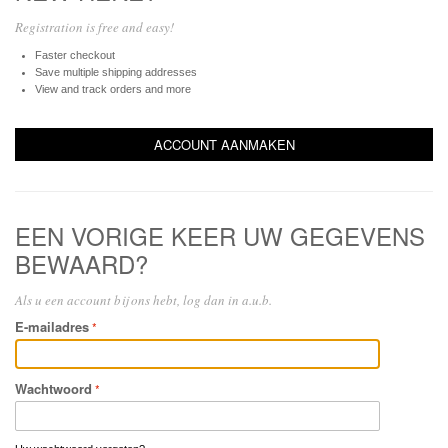
Registration is free and easy!
Faster checkout
Save multiple shipping addresses
View and track orders and more
ACCOUNT AANMAKEN
EEN VORIGE KEER UW GEGEVENS
BEWAARD?
Als u een account bij ons hebt, log dan in a.u.b.
E-mailadres
Wachtwoord