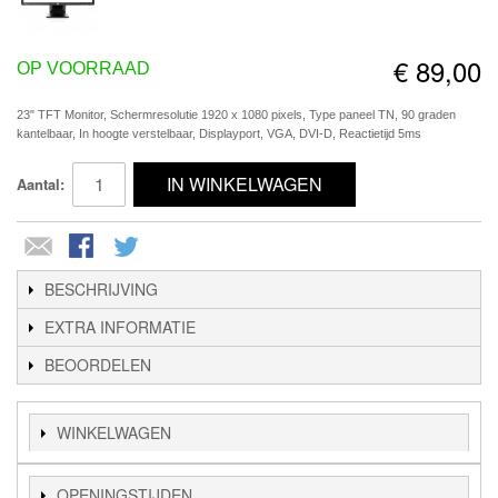
€ 89,00
OP VOORRAAD
23" TFT Monitor, Schermresolutie 1920 x 1080 pixels, Type paneel TN, 90 graden
kantelbaar, In hoogte verstelbaar, Displayport, VGA, DVI-D, Reactietijd 5ms
IN WINKELWAGEN
Aantal:
BESCHRIJVING
EXTRA INFORMATIE
BEOORDELEN
WINKELWAGEN
OPENINGSTIJDEN