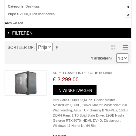
Categorie:
Desktops
Prijs:
€ 2.000,00 en daar boven
Alles wissen
FILTEREN
SORTEER OP
1 artikel(en)
SUPER GAMER INTEL CORE I9 14900
€ 2.299,00
IN WINKELWAGEN
Intel Core i9 14900 3,6Ghz, Cooler Master
MasterBox Q500L, Cooler Master MasterWatt 750
Watt voeding, Asus TUF Gaming B760-Plus, 16GB
DDR4 Ram, 1 TB Solid State Drive, 12GB Nvidia
Geforce RTX 5070, HDMI, DVI-D, Displayport,
Windows 11 Home NL 64 Bits
Meer info